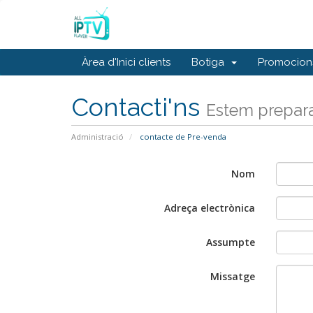
Àrea d'Inici clients
Botiga
Promocion
Contacti'ns
Estem prepara
Administració
contacte de Pre-venda
Nom
Adreça electrònica
Assumpte
Missatge