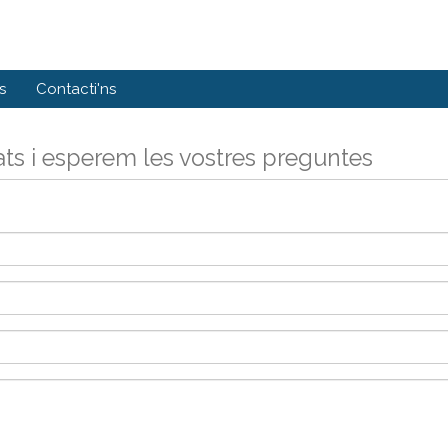
s
Contacti'ns
ts i esperem les vostres preguntes